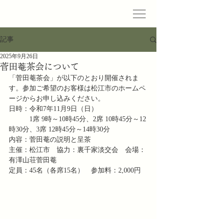
記事
2025年9月26日
菅田菴茶会について
「菅田菴茶会」が以下のとおり開催されま
す。参加ご希望のお客様は松江市のホームペ
ージからお申し込みください。
日時：令和7年11月9日（日）
　　　1席 9時～10時45分、2席 10時45分～12
時30分、3席 12時45分～14時30分
内容：菅田菴の説明と呈茶
主催：松江市　協力：裏千家淡交会　会場：
有澤山荘菅田菴
定員：45名（各席15名）　参加料：2,000円