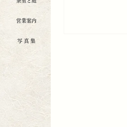
茶室と庭
営業案内
写 真 集
夏季休業について
令和8年7月1日（水）から9
で夏季休業します。