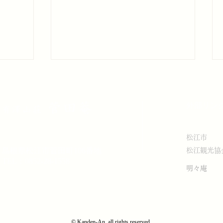
6月の営業について
月末ま
6月の一般公開の日程はつぎのと
​外部リン
おりです。 6日（土）、7日
（日）、13日（土）、14日
松江市
（日）、20日（土）、21日
島根県松江市菅田町106番地
（日）、27日（土）、28日（日）
松江観光協
TEL：0852-28-1558
明々庵
© Kanden-An, all rights reserved.