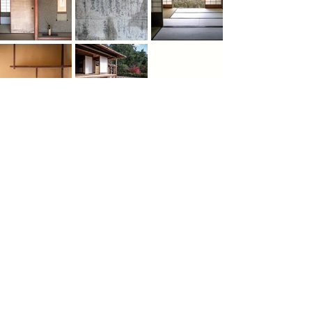
島根県松江市菅田町106番地
TEL：0852-28-1558
​外部リンク
松江市
松江観光協会
明々庵